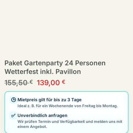
Paket Gartenparty 24 Personen
Wetterfest inkl. Pavillon
Ursprünglicher
Aktueller
155,50
139,00
€
€
Preis
Preis
war:
ist:
🕒
Mietpreis gilt für bis zu 3 Tage
155,50 €
139,00 €.
Ideal z. B. für ein Wochenende von Freitag bis Montag.
✅
Unverbindlich anfragen
Wir prüfen Termin und Verfügbarkeit und melden uns mit
einem Angebot.