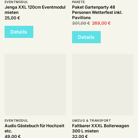
EVENTMODUL
PAKETE
Jenga XXL 120cm Eventmodul
Paket Gartenparty 48
mieten
Personen Wetterfest inkl.
Pavillons
25,00
€
Ursprünglicher
Aktueller
301,00
€
269,00
€
Preis
Preis
war:
ist:
Details
301,00 €
269,00 €.
Details
EVENTMODUL
UMZUG & TRANSPORT
Audio Gästebuch für Hochzeit
Faltbarer XXXL Bollerwagen
etc.
300 L mieten
49,00
€
32,00
€