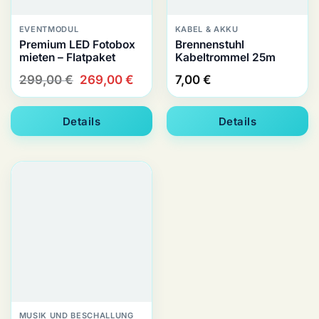
EVENTMODUL
KABEL & AKKU
Premium LED Fotobox
Brennenstuhl
mieten – Flatpaket
Kabeltrommel 25m
Ursprünglicher
Aktueller
299,00
€
269,00
€
7,00
€
Preis
Preis
war:
ist:
Details
Details
299,00 €
269,00 €.
MUSIK UND BESCHALLUNG