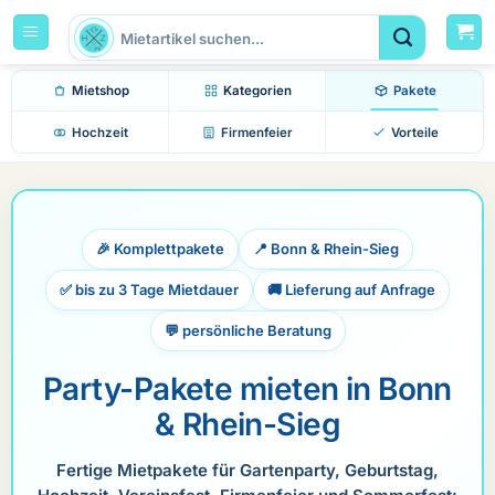
Zum
Suchen
Inhalt
nach:
springen
Mietshop
Kategorien
Pakete
Hochzeit
Firmenfeier
Vorteile
🎉 Komplettpakete
📍 Bonn & Rhein-Sieg
✅ bis zu 3 Tage Mietdauer
🚚 Lieferung auf Anfrage
💬 persönliche Beratung
Party-Pakete mieten in Bonn
& Rhein-Sieg
Fertige Mietpakete für Gartenparty, Geburtstag,