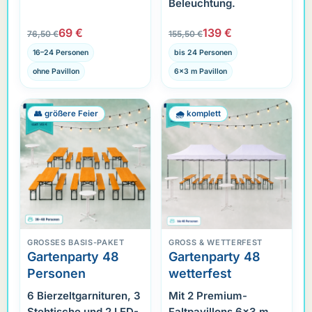
Beleuchtung.
69 €
139 €
76,50 €
155,50 €
16–24 Personen
bis 24 Personen
ohne Pavillon
6×3 m Pavillon
👥 größere Feier
🌧️ komplett
GROSSES BASIS-PAKET
GROSS & WETTERFEST
Gartenparty 48
Gartenparty 48
Personen
wetterfest
6 Bierzeltgarnituren, 3
Mit 2 Premium-
Stehtische und 2 LED-
Faltpavillons 6×3 m,