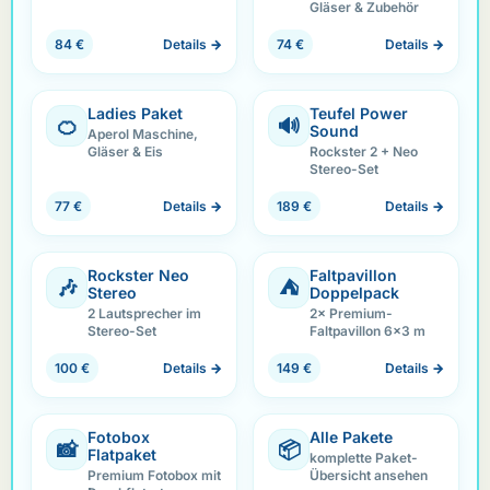
Gläser & Zubehör
84 €
Details →
74 €
Details →
Ladies Paket
Teufel Power
🍊
🔊
Sound
Aperol Maschine,
Gläser & Eis
Rockster 2 + Neo
Stereo-Set
77 €
Details →
189 €
Details →
Rockster Neo
Faltpavillon
🎶
⛺
Stereo
Doppelpack
2 Lautsprecher im
2× Premium-
Stereo-Set
Faltpavillon 6×3 m
100 €
Details →
149 €
Details →
Fotobox
Alle Pakete
📸
📦
Flatpaket
komplette Paket-
Premium Fotobox mit
Übersicht ansehen