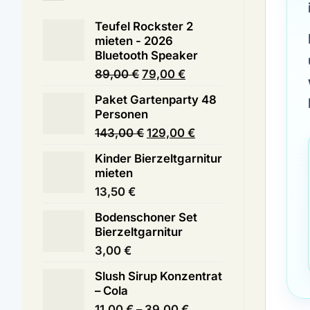
Teufel Rockster 2
mieten - 2026
Bluetooth Speaker
Ursprünglicher
Aktueller
89,00
€
79,00
€
Preis
Preis
Paket Gartenparty 48
war:
ist:
Personen
89,00 €
79,00 €.
Ursprünglicher
Aktueller
143,00
€
129,00
€
Preis
Preis
Kinder Bierzeltgarnitur
war:
ist:
mieten
143,00 €
129,00 €.
13,50
€
Bodenschoner Set
Bierzeltgarnitur
3,00
€
Slush Sirup Konzentrat
– Cola
Preisspanne:
11,00
€
–
39,00
€