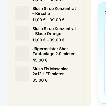
11,00 €
Slush Sirup Konzentrat
bis
– Kirsche
39,00 €
Preisspanne:
11,00
€
–
39,00
€
11,00 €
Slush Sirup Konzentrat
bis
– Blaue Orange
39,00 €
Preisspanne:
11,00
€
–
39,00
€
11,00 €
Jägermeister Shot
bis
Zapfanlage 2.0 mieten
39,00 €
45,00
€
Slush Eis Maschine
2x12l LED mieten
85,00
€