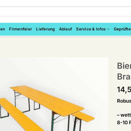
ten
Firmenfeier
Lieferung
Ablauf
Service & Infos
Geprüfte
Bie
Bra
14,
Robust
– wett
8-10 