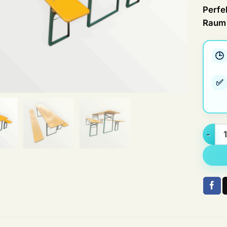
Perfe
Raum 
🕒
✅
Bierze