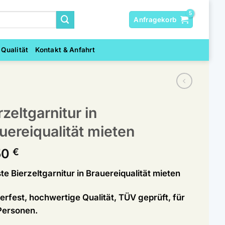
Anfragekorb
 Qualität
Kontakt & Anfahrt
rzeltgarnitur in
uereiqualität mieten
50
€
e Bierzeltgarnitur in Brauereiqualität mieten
erfest, hochwertige Qualität, TÜV geprüft, für
Personen.