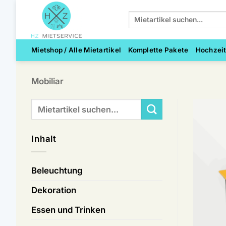
Zum
Suchen
Inhalt
nach:
springen
Mietshop / Alle Mietartikel
Komplette Pakete
Hochzei
Mobiliar
Suchen
nach:
Inhalt
Beleuchtung
Dekoration
Essen und Trinken