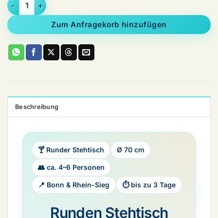
Stehtisch rund, klappbar (70 cm) Menge
Zum Anfragekorb hinzufügen
Beschreibung
🍸 Runder Stehtisch
Ø 70 cm
👥 ca. 4–6 Personen
📍 Bonn & Rhein-Sieg
⏱ bis zu 3 Tage
Runden Stehtisch