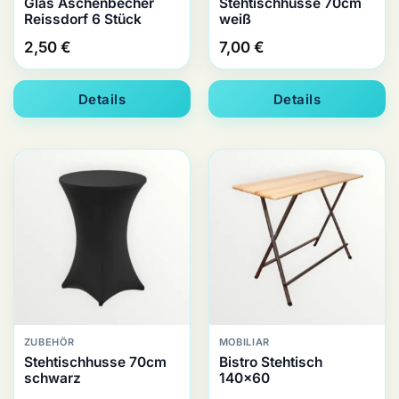
Glas Aschenbecher
Stehtischhusse 70cm
Reissdorf 6 Stück
weiß
2,50
€
7,00
€
Details
Details
ZUBEHÖR
MOBILIAR
Stehtischhusse 70cm
Bistro Stehtisch
schwarz
140×60