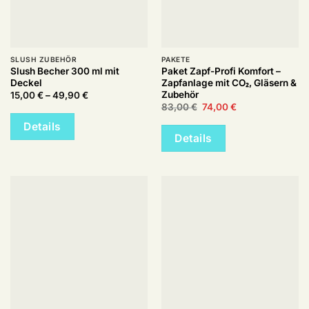
SLUSH ZUBEHÖR
PAKETE
Slush Becher 300 ml mit
Paket Zapf-Profi Komfort –
Deckel
Zapfanlage mit CO₂, Gläsern &
Zubehör
Preisspanne:
15,00
€
–
49,90
€
15,00 €
Ursprünglicher
Aktueller
83,00
€
74,00
€
bis
Preis
Preis
49,90 €
war:
ist:
Details
83,00 €
74,00 €.
Details