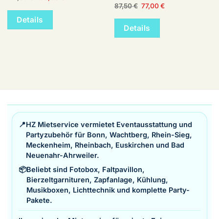
Preis
Preis
Ursprünglicher
Aktueller
87,50
€
77,00
€
war:
ist:
Preis
Preis
121,50 €
105,00 €.
war:
ist:
Details
87,50 €
77,00 €.
Details
📍
HZ Mietservice vermietet Eventausstattung und
Partyzubehör für Bonn, Wachtberg, Rhein-Sieg,
Meckenheim, Rheinbach, Euskirchen und Bad
Neuenahr-Ahrweiler.
📦
Beliebt sind Fotobox, Faltpavillon,
Bierzeltgarnituren, Zapfanlage, Kühlung,
Musikboxen, Lichttechnik und komplette Party-
Pakete.