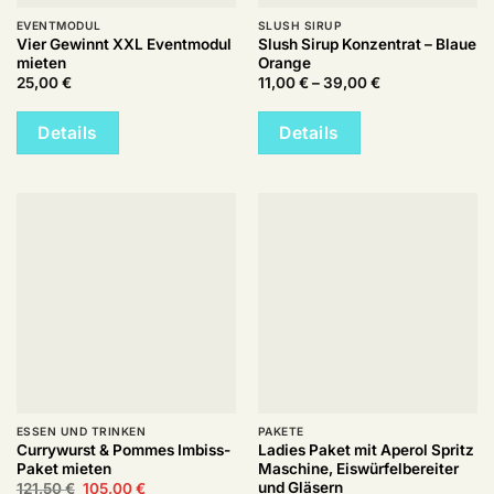
EVENTMODUL
SLUSH SIRUP
Vier Gewinnt XXL Eventmodul
Slush Sirup Konzentrat – Blaue
mieten
Orange
Preisspanne:
25,00
€
11,00
€
–
39,00
€
11,00 €
bis
39,00 €
Details
Details
ESSEN UND TRINKEN
PAKETE
Currywurst & Pommes Imbiss-
Ladies Paket mit Aperol Spritz
Paket mieten
Maschine, Eiswürfelbereiter
und Gläsern
Ursprünglicher
Aktueller
121,50
€
105,00
€