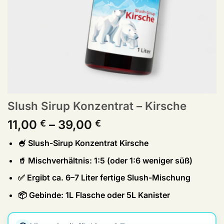
Slush Sirup Konzentrat – Kirsche
Preisspanne:
11,00
–
39,00
€
€
11,00 €
🍧 Slush-Sirup Konzentrat
Kirsche
bis
39,00 €
🥤 Mischverhältnis:
1:5
(oder 1:6 weniger süß)
✅ Ergibt ca.
6–7 Liter
fertige Slush-Mischung
📦 Gebinde:
1L Flasche
oder
5L Kanister