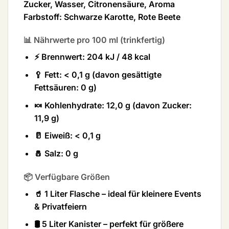
Zucker, Wasser, Citronensäure, Aroma
Farbstoff:
Schwarze Karotte, Rote Beete
📊 Nährwerte pro 100 ml (trinkfertig)
⚡ Brennwert:
204 kJ / 48 kcal
🥄 Fett:
< 0,1 g
(davon gesättigte
Fettsäuren: 0 g)
🍬 Kohlenhydrate:
12,0 g
(davon Zucker:
11,9 g)
🥛 Eiweiß:
< 0,1 g
🧂 Salz:
0 g
📦 Verfügbare Größen
🥤
1 Liter Flasche
– ideal für kleinere Events
& Privatfeiern
🛢️
5 Liter Kanister
– perfekt für größere