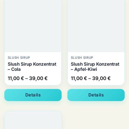
SLUSH SIRUP
SLUSH SIRUP
Slush Sirup Konzentrat
Slush Sirup Konzentrat
– Cola
– Apfel-Kiwi
Preisspanne:
Preissp
11,00
€
–
39,00
€
11,00
€
–
39,00
€
11,00 €
11,00 €
bis
bis
Details
Details
39,00 €
39,00 