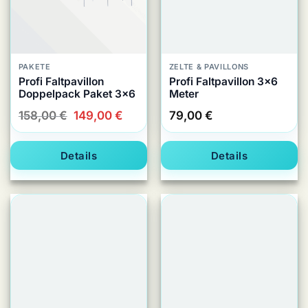
PAKETE
ZELTE & PAVILLONS
Profi Faltpavillon
Profi Faltpavillon 3×6
Doppelpack Paket 3×6
Meter
Ursprünglicher
Aktueller
158,00
€
149,00
€
79,00
€
Preis
Preis
war:
ist:
Details
Details
158,00 €
149,00 €.