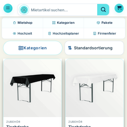
Zum
Suchen
Inhalt
nach:
springen
Mietshop
Kategorien
Pakete
Hochzeit
Hochzeitsplaner
Firmenfeier
Kategorien
ZUBEHÖR
ZUBEHÖR
Tischdecke
Tischdecke