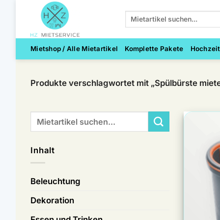
Zum
Suchen
Inhalt
nach:
springen
Mietshop / Alle Mietartikel
Komplette Pakete
Hochzei
Produkte verschlagwortet mit „Spülbürste miet
Suchen
nach:
Inhalt
Beleuchtung
Dekoration
Essen und Trinken