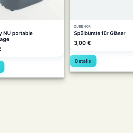
ZUBEHÖR
y NU portable
Spülbürste für Gläser
lage
3,00
€
€
Details