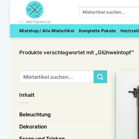
Zum
Suchen
Inhalt
nach:
springen
Mietshop / Alle Mietartikel
Komplette Pakete
Hochzei
Produkte verschlagwortet mit „Glühweintopf“
Suchen
nach:
Inhalt
Beleuchtung
Dekoration
Essen und Trinken